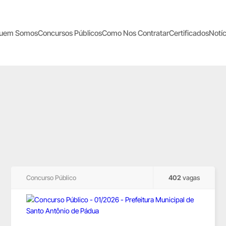
uem Somos
Concursos Públicos
Como Nos Contratar
Certificados
Notíc
Concurso Público
402
vagas